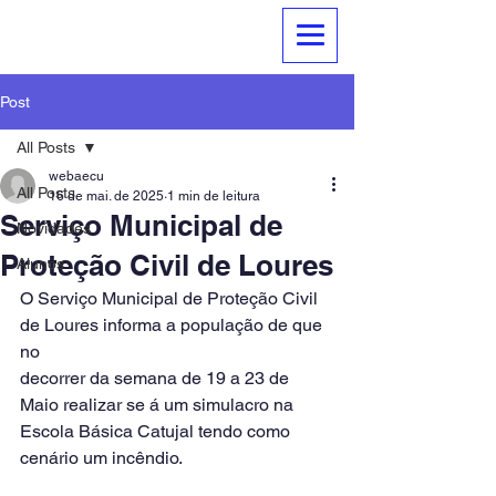
Agrupamento de Escolas
Catujal - Unhos
Post
All Posts
webaecu
All Posts
16 de mai. de 2025
1 min de leitura
Serviço Municipal de
Novidades
Proteção Civil de Loures
Alunos
O Serviço Municipal de Proteção Civil 
de Loures informa a população de que 
no
decorrer da semana de 19 a 23 de 
Maio realizar se á um simulacro na 
Escola Básica Catujal tendo como 
cenário um incêndio.