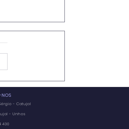
 ANO - DEVOLUÇÃO
 MANUAIS
OLARES E KIT'S
-NOS
RMÁTICOS 2025 / 2026
érgio - Catujal
ujal - Unhos
04 430