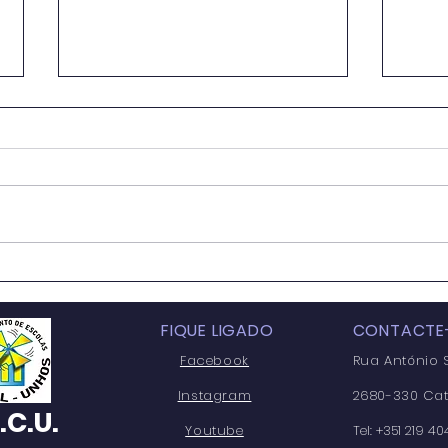
Reapreciação de Provas
9.º
Finais
DOS
ESC
FIQUE LIGADO
CONTACTE
INFO
Facebook
Rua António S
Instagram
2680-330 Cat
.C.U.
Youtube
T
el: +351 219 4