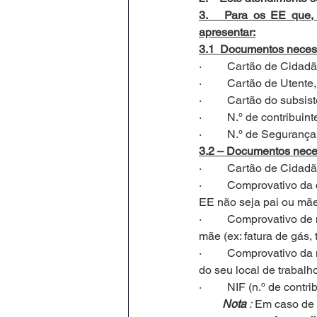
3.   Para os EE que, 
apresentar:
3.1  Documentos neces
·         Cartão de Cida
·         Cartão de Uten
·         Cartão do subs
·         N.º de contribu
·         N.º de Seguran
3.2 – Documentos nece
·         Cartão de Cida
·         Comprovativo d
EE não seja pai ou mãe
·         Comprovativo 
mãe (ex: fatura de gás, 
·         Comprovativo 
do seu local de trabalho
·         NIF (n.º de cont
Nota 
: 
Em caso de 