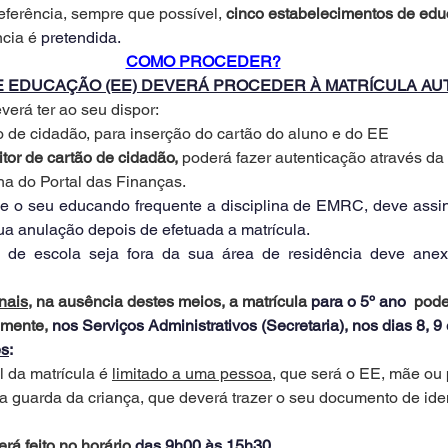
eferência, sempre que possível, 
cinco estabelecimentos de ed
cia é 
pretendida.
COMO PROCEDER?
 EDUCAÇÃO (EE) DEVERÁ PROCEDER À MATRÍCULA A
everá ter ao seu dispor:
rtão de cidadão, para inserção do cartão do aluno e do EE
tor de cartão de cidadão, 
poderá fazer autenticação através d
ha do Portal das Finanças.
que o seu educando frequente a disciplina de EMRC, deve assin
ua anulação depois de efetuada a matrícula.
 de escola seja fora da sua área de residência deve anexa
nais
, na ausência destes meios, a matrícula 
para o 5º ano 
 pode
mente, 
nos Serviços Administrativos (Secretaria), nos dias 8, 9 
es
:
l da matrícula é 
limitado a uma pessoa
, que será o EE, mãe ou 
guarda da criança, que deverá trazer o seu documento de ident
erá feito no horário 
das 9h00 às 15h30
.