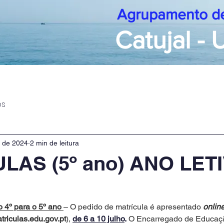
Agrupamento de
Catujal -
rmações
Escolas
Documentos
Alunos
Professo
os
. de 2024
2 min de leitura
LAS (5º ano) ANO LET
 4º para o 5º ano 
– O pedido de matrícula é apresentado 
onlin
triculas.edu.gov.pt
), 
de 6 a 10 julho
.
 O Encarregado de Educaç