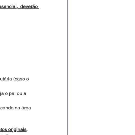
sencial, deverão 
utária (caso o 
a o pai ou a 
ducando na área 
os originais
.