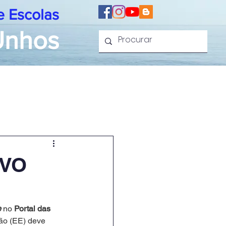
 Escolas
 Unhos
res
Ligações
IVO
e
no 
Portal das 
ão (EE) deve 