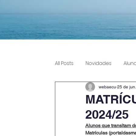
Entrada
Info
All Posts
Novidades
Alun
webaecu
25 de jun
MATRÍCU
2024/25
Alunos que transitam do
Matrículas (
portaldasma