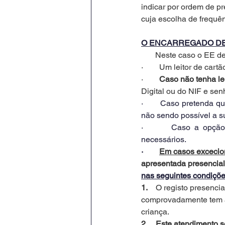
indicar por ordem de pr
cuja escolha de frequên
O ENCARREGADO DE
       Neste caso o EE d
·        Um leitor de ca
·        
Caso não tenha lei
Digital ou do NIF e sen
·       Caso pretenda 
não sendo possível a s
·       Caso a opção
necessários.
·        
Em casos excecio
apresentada presencial
nas seguintes condiçõ
1.    
O registo presencia
comprovadamente tem a 
criança.
2.    Este atendimento s