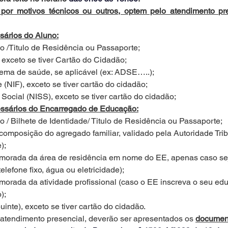
por motivos técnicos ou outros, optem pelo atendimento pre
sários do Aluno:
dão /Titulo de Residência ou Passaporte;
te, exceto se tiver Cartão do Cidadão;
istema de saúde, se aplicável (ex: ADSE…..);
inte (NIF), exceto se tiver cartão do cidadão;
ça Social (NISS), exceto se tiver cartão do cidadão;
ssários do Encarregado de Educação:
dão / Bilhete de Identidade/ Titulo de Residência ou Passaporte;
a composição do agregado familiar, validado pela Autoridade Trib
);
de morada da área de residência em nome do EE, apenas caso sej
telefone fixo, água ou eletricidade);
da morada da atividade profissional (caso o EE inscreva o seu e
);
ribuinte), exceto se tiver cartão do cidadão.
atendimento presencial, deverão ser apresentados os 
document