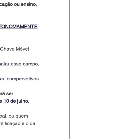
ucação ou ensino
, 
UTONOMAMENTE
a Chave Móvel 
alar esse campo, 
r comprovativos 
rá ser 
e 10 de julho, 
pai, ou quem 
ificação e o da 