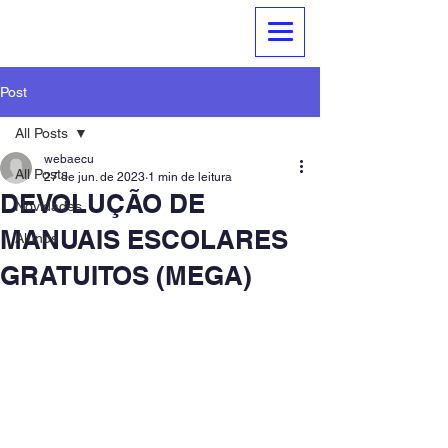
Agrupamento de Escolas
Catujal - Unhos
Post
All Posts
webaecu
All Posts
27 de jun. de 2023
1 min de leitura
DEVOLUÇÃO DE
Novidades
MANUAIS ESCOLARES
Alunos
GRATUITOS (MEGA)